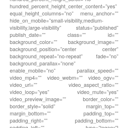
hundred_percent_height_center_content=”yes”
equal_height_columns=”no” menu_anchor=””
hide_on_mobile=”small-visibility,medium-
visibility,large-visibility” status=”published”
publish_date=”” class=”” id=””
background_color=”” background_image=””
background_position=”center center”
background_repeat=”no-repeat” fade=”no”
background_parallax=”none”
enable_mobile=”no” parallax_speed=””
video_mp4=”” video_webm=”” video_ogv=””
video_url=”” video_aspect_ratio=””
video_loop=”yes” video_mute=”yes”
video_preview_image=”” border_color=””
border_style=”solid” margin_top=””
margin_bottom=”” padding_top=””
padding_right=”” padding_bottom=””
padding_left=”” type=”legacy”]