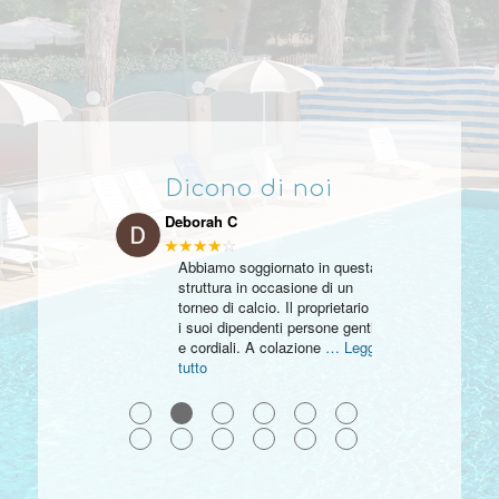
Dicono di noi
Deborah C
★★★★
☆
Abbiamo soggiornato in questa
struttura in occasione di un
torneo di calcio. Il proprietario e
i suoi dipendenti persone gentili
e cordiali. A colazione
… Leggi
tutto
●
●
●
●
●
●
●
●
●
●
●
●