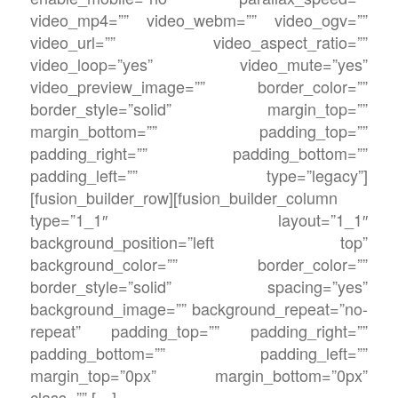
video_mp4=”” video_webm=”” video_ogv=””
video_url=”” video_aspect_ratio=””
video_loop=”yes” video_mute=”yes”
video_preview_image=”” border_color=””
border_style=”solid” margin_top=””
margin_bottom=”” padding_top=””
padding_right=”” padding_bottom=””
padding_left=”” type=”legacy”]
[fusion_builder_row][fusion_builder_column
type=”1_1″ layout=”1_1″
background_position=”left top”
background_color=”” border_color=””
border_style=”solid” spacing=”yes”
background_image=”” background_repeat=”no-
repeat” padding_top=”” padding_right=””
padding_bottom=”” padding_left=””
margin_top=”0px” margin_bottom=”0px”
class=”” […]