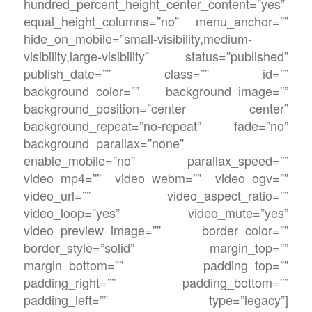
hundred_percent_height_center_content=”yes”
equal_height_columns=”no” menu_anchor=””
hide_on_mobile=”small-visibility,medium-
visibility,large-visibility” status=”published”
publish_date=”” class=”” id=””
background_color=”” background_image=””
background_position=”center center”
background_repeat=”no-repeat” fade=”no”
background_parallax=”none”
enable_mobile=”no” parallax_speed=””
video_mp4=”” video_webm=”” video_ogv=””
video_url=”” video_aspect_ratio=””
video_loop=”yes” video_mute=”yes”
video_preview_image=”” border_color=””
border_style=”solid” margin_top=””
margin_bottom=”” padding_top=””
padding_right=”” padding_bottom=””
padding_left=”” type=”legacy”]