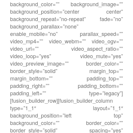
background_color=”” background_image=””
background_position=”center center”
background_repeat=”no-repeat” fade=”no”
background_parallax=”none”
enable_mobile=”no” parallax_speed=””
video_mp4=”” video_webm=”” video_ogv=””
video_url=”” video_aspect_ratio=””
video_loop=”yes” video_mute=”yes”
video_preview_image=”” border_color=””
border_style=”solid” margin_top=””
margin_bottom=”” padding_top=””
padding_right=”” padding_bottom=””
padding_left=”” type=”legacy”]
[fusion_builder_row][fusion_builder_column
type=”1_1″ layout=”1_1″
background_position=”left top”
background_color=”” border_color=””
border_style=”solid” spacing=”yes”