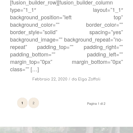
[fusion_builder_row][fusion_builder_column
type=”1_1″ layout=”1_1″
background_position=”left top”
background_color=”” border_color=””
border_style=”solid” spacing=”yes”
background_image=”” background_repeat=”no-
repeat” padding_top=”” padding_right=””
padding_bottom=”” padding_left=””
margin_top=”0px” margin_bottom=”0px”
class=”” […]
/
Febbraio 22, 2020
da
Elga Zoffoli
2
1
Pagina 1 di 2