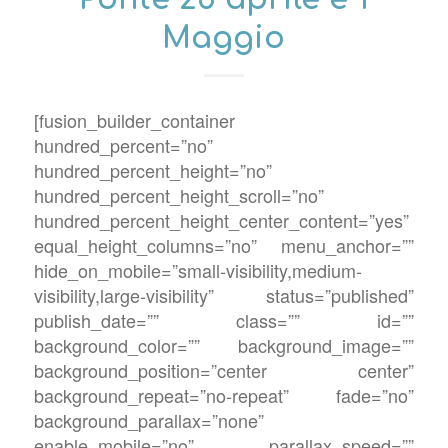
Maggio
[fusion_builder_container
hundred_percent=”no”
hundred_percent_height=”no”
hundred_percent_height_scroll=”no”
hundred_percent_height_center_content=”yes”
equal_height_columns=”no” menu_anchor=””
hide_on_mobile=”small-visibility,medium-
visibility,large-visibility” status=”published”
publish_date=”” class=”” id=””
background_color=”” background_image=””
background_position=”center center”
background_repeat=”no-repeat” fade=”no”
background_parallax=”none”
enable_mobile=”no” parallax_speed=””