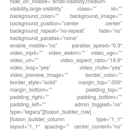
hide_on_mobile=”small-visibility,medium-
visibility,large-visibility” class=”” id=””
background_color=”” background_image=””
background_position=”center center”
background_repeat=”no-repeat” fade=”no”
background_parallax=”none”
enable_mobile=”no” parallax_speed=”0.3″
video_mp4=”” video_webm=”” video_ogv=””
video_url=”” video_aspect_ratio=”16:9″
video_loop=”yes” video_mute=”yes”
video_preview_image=”” border_color=””
border_style=”solid” margin_top=”-300″
margin_bottom=”” padding_top=””
padding_right=”” padding_bottom=””
padding_left=”” admin_toggled=”no”
type=”legacy”][fusion_builder_row]
[fusion_builder_column type=”1_1″
layout=”1_1″ spacing=”” center_content=”no”